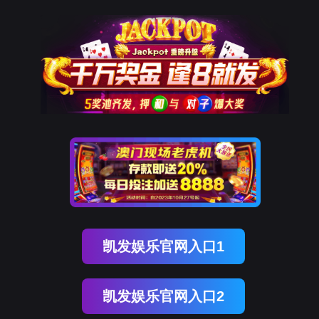
凯发娱乐官网入口1
凯发娱乐官网入口2